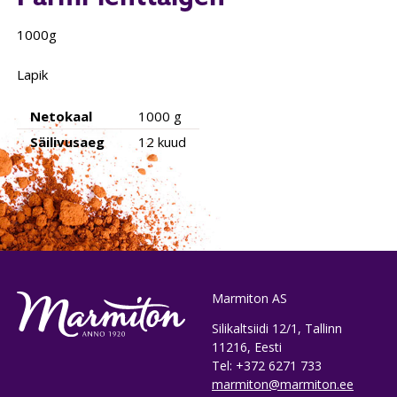
1000g
Lapik
Netokaal
1000 g
Säilivusaeg
12 kuud
Marmiton AS
Silikaltsiidi 12/1, Tallinn
11216, Eesti
Tel: +372 6271 733
marmiton@marmiton.ee