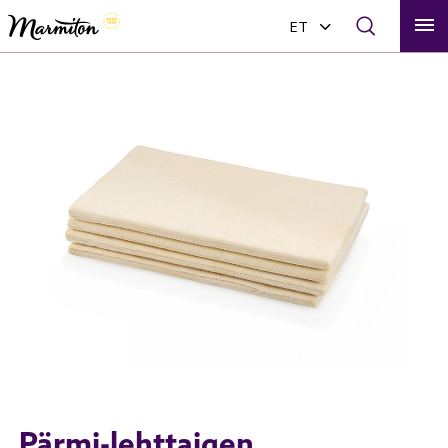

ET
Pärmi-lehttaigen