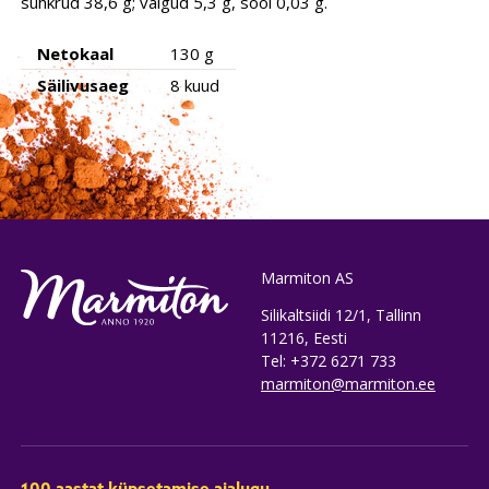
suhkrud 38,6 g; valgud 5,3 g, sool 0,03 g.
Netokaal
130 g
Säilivusaeg
8 kuud
Marmiton AS
Silikaltsiidi 12/1, Tallinn
11216, Eesti
Tel: +372 6271 733
marmiton@marmiton.ee
100 aastat küpsetamise ajalugu