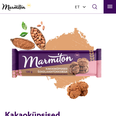

ET
Kakaoküpsised