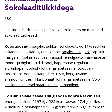
šokolaaditükkidega
130g
Õhuline ja hõrk kakaoküpsis võiga, mille sees on maitsvad
šokolaaditükikesed.
Koostisosad:
nisujahu
, suhkur, šokolaaditükid 11% (suhkur,
kakaomass, kakaoõli, emulgaator
sojaletsitiin
),
või
, rapsiõli,
margariin (palmirasv, vesi, rapsiõli, emulgaator rasvhapete
mono- ja diglütseriidid, sool, happesuse regulaator
sidrunhape, looduslik lõhna- ja maitseaine, toiduvärv
beetakaroteen), kakaopulber 1,5%, kergitusaine
ammooniumvesinikkarbonaat, lõhna- ja maitseaine.
Võib
sisaldada vähesel määral muna ja mandleid.
Toitumisalane teave 100 g toote kohta keskmiselt:
energiasisaldus 2197 kJ / 525 kcal, rasvad 27,4 g, millest
küllastunud rasvhapped 10,8 g; süsivesikud 63,1 g, millest